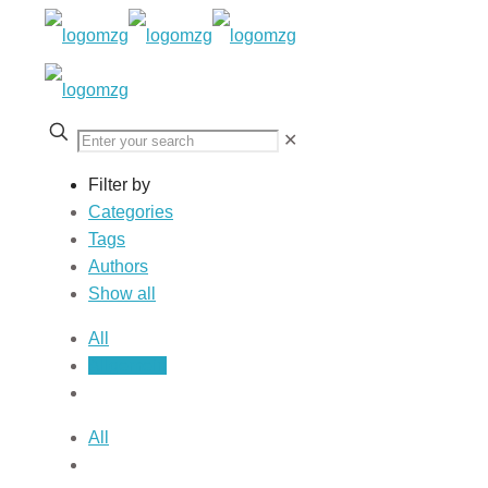
✕
Filter by
Categories
Tags
Authors
Show all
All
Allgemein
All