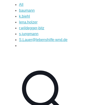
All
baumann
k.biehl
lena.holzer
r.wildegger-bitz
s.jungmann
S.Lauer@lebenshilfe-wnd.de