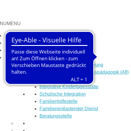
NU
MENU
Start
Aktuelles
Jobs
Kinder
Interdisziplinäre Frühförderung
Arbeitsstelle für Integrationspädagogik (AfI)
Integrative Kinderkrippe
Integrative Kindertagesstätte
Schulische Integration
Familienhilfestelle
Familienentlastender Dienst
Beratungsstelle