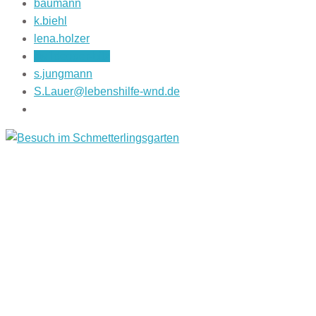
baumann
k.biehl
lena.holzer
r.wildegger-bitz
s.jungmann
S.Lauer@lebenshilfe-wnd.de