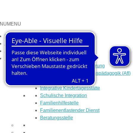
NU
MENU
Start
Aktuelles
Jobs
Kinder
Interdisziplinäre Frühförderung
Arbeitsstelle für Integrationspädagogik (AfI)
Integrative Kinderkrippe
Integrative Kindertagesstätte
Schulische Integration
Familienhilfestelle
Familienentlastender Dienst
Beratungsstelle